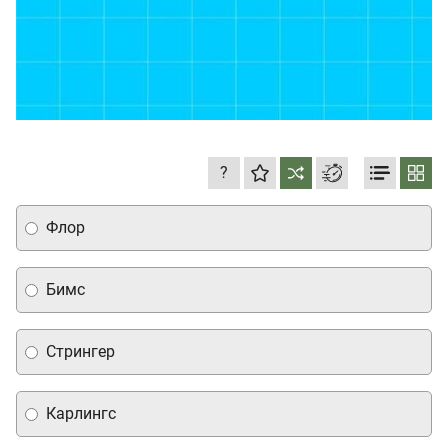
?
Флор
Бимс
Стрингер
Карлингс