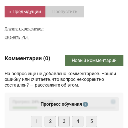
« Предыдущий
Пропустить
Показать пояснение
Скачать PDF
Комментарии (0)
Новый комментарий
На вопрос ещё не добавлено комментариев. Нашли
ошибку или считаете, что вопрос некорректно
составлен? — расскажите об этом.
Прогресс:
24
%
(
23
/94)
?
Прогресс обучения
?
1
2
3
4
5