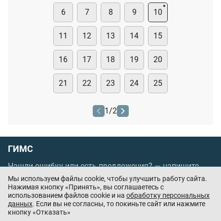
6
7
8
9
10
11
12
13
14
15
16
17
18
19
20
21
22
23
24
25
1
/
2
ГИМС
Нашли ошибку или есть предложения? —
напишите
нам
Мы используем файлы cookie, чтобы улучшить работу сайта.
Нажимая кнопку «Принять», вы соглашаетесь с
Порядок проведения оплаты по банковским
использованием файлов cookie и на
обработку персональных
картам
/
Цены
/
Оферта
данных
. Если вы не согласны, то покиньте сайт или нажмите
кнопку «Отказать»
Приложения партнёров: