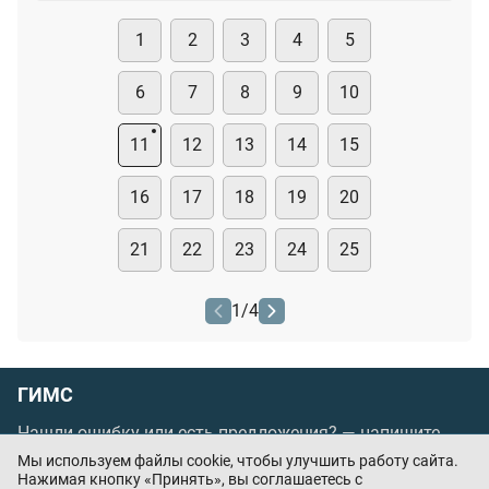
1
2
3
4
5
6
7
8
9
10
11
12
13
14
15
16
17
18
19
20
21
22
23
24
25
1
/
4
ГИМС
Нашли ошибку или есть предложения? —
напишите
нам
Мы используем файлы cookie, чтобы улучшить работу сайта.
Нажимая кнопку «Принять», вы соглашаетесь с
Порядок проведения оплаты по банковским