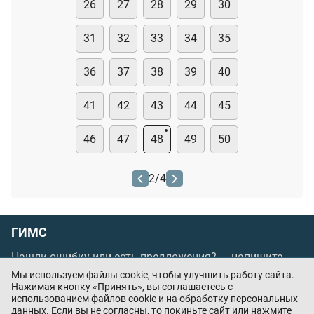
26
27
28
29
30
31
32
33
34
35
36
37
38
39
40
41
42
43
44
45
46
47
48
49
50
2
/
4
ГИМС
Нашли ошибку или есть предложения? —
напишите
нам
Мы используем файлы cookie, чтобы улучшить работу сайта.
Нажимая кнопку «Принять», вы соглашаетесь с
Порядок проведения оплаты по банковским
использованием файлов cookie и на
обработку персональных
картам
/
Цены
/
Оферта
данных
. Если вы не согласны, то покиньте сайт или нажмите