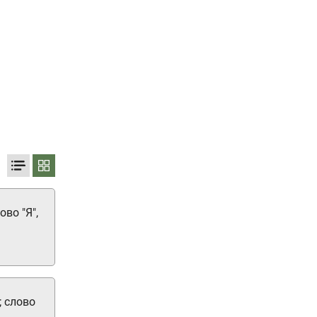
во "Я",
; слово