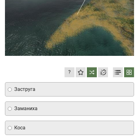
?
Заструга
Заманиха
Коса