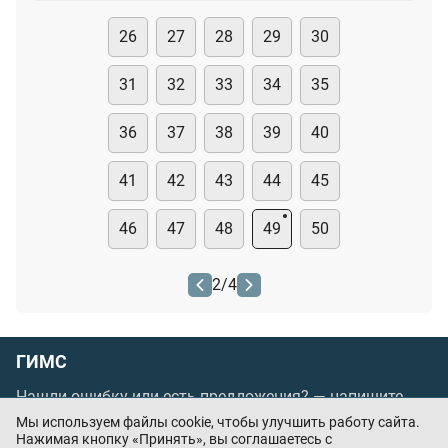
26
27
28
29
30
31
32
33
34
35
36
37
38
39
40
41
42
43
44
45
46
47
48
49
50
2
/
4
ГИМС
Нашли ошибку или есть предложения? —
напишите
нам
Мы используем файлы cookie, чтобы улучшить работу сайта.
Нажимая кнопку «Принять», вы соглашаетесь с
Порядок проведения оплаты по банковским