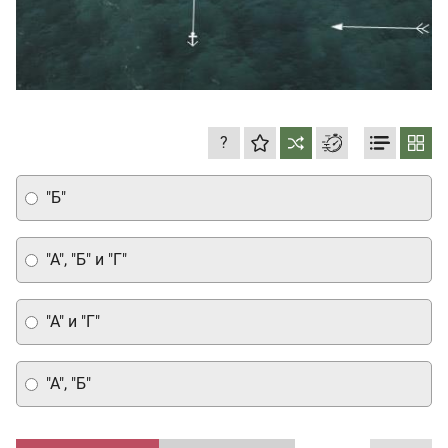
?
"Б"
"А", "Б" и "Г"
"А" и "Г"
"А", "Б"