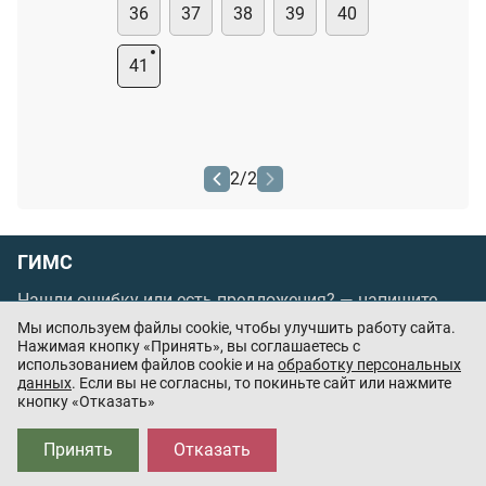
36
37
38
39
40
41
2
/
2
ГИМС
Нашли ошибку или есть предложения? —
напишите
нам
Мы используем файлы cookie, чтобы улучшить работу сайта.
Порядок проведения оплаты по банковским
Нажимая кнопку «Принять», вы соглашаетесь с
использованием файлов cookie и на
обработку персональных
картам
/
Цены
/
Оферта
данных
. Если вы не согласны, то покиньте сайт или нажмите
кнопку «Отказать»
Приложения партнёров:
Принять
Отказать