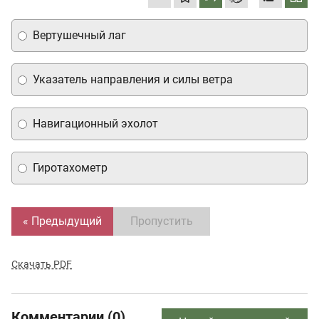
Вертушечный лаг
Указатель направления и силы ветра
Навигационный эхолот
Гиротахометр
« Предыдущий
Пропустить
Скачать PDF
Комментарии (0)