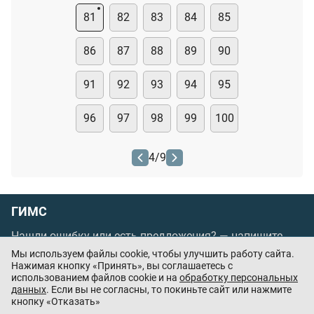
81
82
83
84
85
86
87
88
89
90
91
92
93
94
95
96
97
98
99
100
4
/
9
ГИМС
Нашли ошибку или есть предложения? —
напишите
нам
Мы используем файлы cookie, чтобы улучшить работу сайта.
Нажимая кнопку «Принять», вы соглашаетесь с
Порядок проведения оплаты по банковским
использованием файлов cookie и на
обработку персональных
картам
/
Цены
/
Оферта
данных
. Если вы не согласны, то покиньте сайт или нажмите
кнопку «Отказать»
Приложения партнёров: