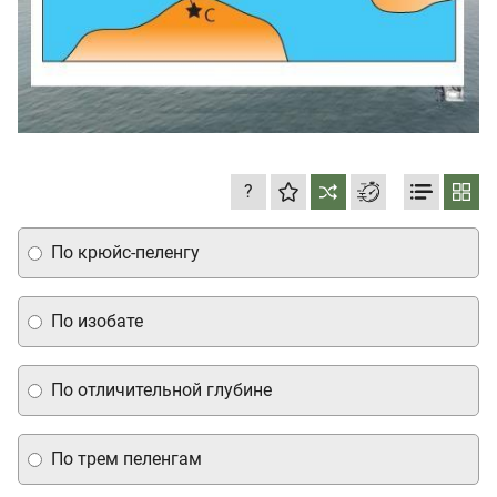
?
По крюйс-пеленгу
По изобате
По отличительной глубине
По трем пеленгам