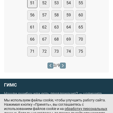
51
52
53
54
55
56
57
58
59
60
61
62
63
64
65
66
67
68
69
70
71
72
73
74
75
3
/
9
ГИМС
Нашли ошибку или есть предложения? —
напишите
нам
Мы используем файлы cookie, чтобы улучшить работу сайта.
Нажимая кнопку «Принять», вы соглашаетесь с
Порядок проведения оплаты по банковским
использованием файлов cookie и на
обработку персональных
картам
/
Цены
/
Оферта