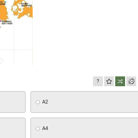
?
А2
А4