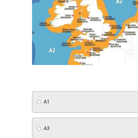
А1
А3