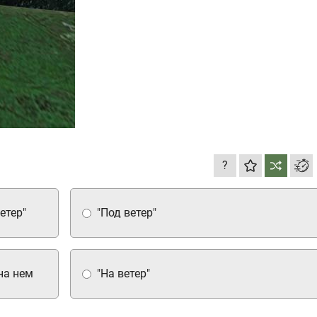
?
етер"
"Под ветер"
на нем
"На ветер"