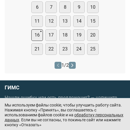
6
7
8
9
10
11
12
13
14
15
16
17
18
19
20
21
22
23
24
25
1
/
2
ГИМС
Нашли ошибку или есть предложения? —
напишите
нам
Мы используем файлы cookie, чтобы улучшить работу сайта.
Нажимая кнопку «Принять», вы соглашаетесь с
Порядок проведения оплаты по банковским
использованием файлов cookie и на
обработку персональных
картам
/
Цены
/
Оферта
данных
. Если вы не согласны, то покиньте сайт или нажмите
кнопку «Отказать»
Приложения партнёров: