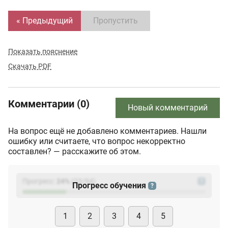
« Предыдущий
Пропустить
Показать пояснение
Скачать PDF
Комментарии (0)
Новый комментарий
На вопрос ещё не добавлено комментариев. Нашли
ошибку или считаете, что вопрос некорректно
составлен? — расскажите об этом.
Прогресс:
24
%
(
23
/94)
?
Прогресс обучения
?
1
2
3
4
5