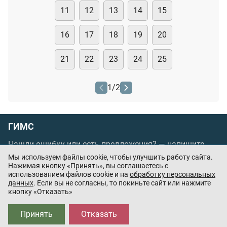
11
12
13
14
15
16
17
18
19
20
21
22
23
24
25
1
/
2
ГИМС
Нашли ошибку или есть предложения? —
напишите
нам
Мы используем файлы cookie, чтобы улучшить работу сайта.
Порядок проведения оплаты по банковским
Нажимая кнопку «Принять», вы соглашаетесь с
использованием файлов cookie и на
обработку персональных
картам
/
Цены
/
Оферта
данных
. Если вы не согласны, то покиньте сайт или нажмите
кнопку «Отказать»
Приложения партнёров:
Принять
Отказать