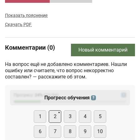
Показать пояснение
Скачать PDF
Комментарии (0)
Новый комментарий
На вопрос ещё не добавлено комментариев. Нашли
ошибку или считаете, что вопрос некорректно
составлен? — расскажите об этом.
Прогресс:
24
%
(
23
/94)
?
Прогресс обучения
?
1
2
3
4
5
6
7
8
9
10