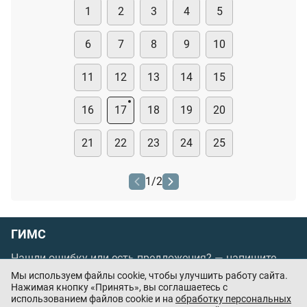
1
2
3
4
5
6
7
8
9
10
11
12
13
14
15
16
17
18
19
20
21
22
23
24
25
1
/
2
ГИМС
Нашли ошибку или есть предложения? —
напишите
нам
Мы используем файлы cookie, чтобы улучшить работу сайта.
Нажимая кнопку «Принять», вы соглашаетесь с
Порядок проведения оплаты по банковским
использованием файлов cookie и на
обработку персональных
картам
/
Цены
/
Оферта