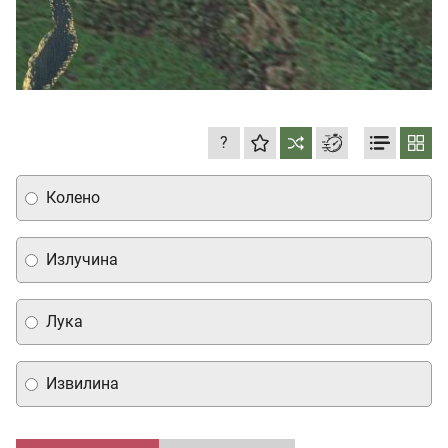
?
Колено
Излучина
Лука
Извилина