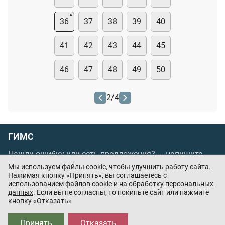
36
37
38
39
40
41
42
43
44
45
46
47
48
49
50
2
/
4
ГИМС
Нашли ошибку или есть предложения? —
напишите
нам
Мы используем файлы cookie, чтобы улучшить работу сайта.
Нажимая кнопку «Принять», вы соглашаетесь с
Порядок проведения оплаты по банковским
использованием файлов cookie и на
обработку персональных
картам
/
Цены
/
Оферта
данных
. Если вы не согласны, то покиньте сайт или нажмите
кнопку «Отказать»
Приложения партнёров:
Принять
Отказать