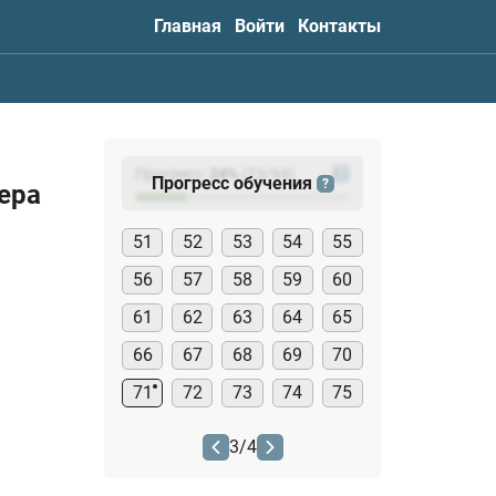
Главная
Войти
Контакты
Прогресс:
24
%
(
23
/94)
?
Прогресс обучения
?
ера
51
52
53
54
55
56
57
58
59
60
61
62
63
64
65
66
67
68
69
70
71
72
73
74
75
3
/
4