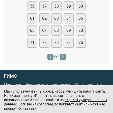
56
57
58
59
60
61
62
63
64
65
66
67
68
69
70
71
72
73
74
75
3
/
4
ГИМС
Нашли ошибку или есть предложения? —
напишите
нам
Мы используем файлы cookie, чтобы улучшить работу сайта.
Нажимая кнопку «Принять», вы соглашаетесь с
Порядок проведения оплаты по банковским
использованием файлов cookie и на
обработку персональных
картам
/
Цены
/
Оферта
данных
. Если вы не согласны, то покиньте сайт или нажмите
кнопку «Отказать»
Приложения партнёров: