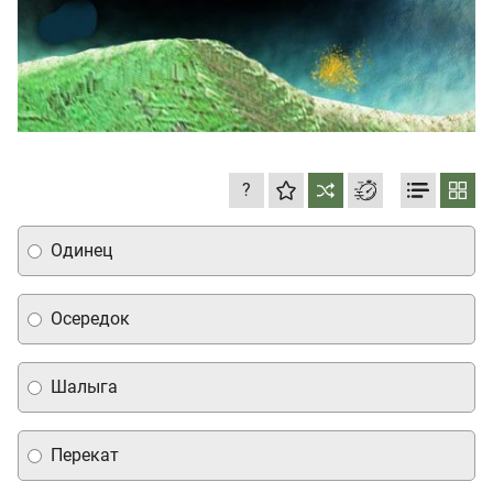
?
Одинец
Осередок
Шалыга
Перекат