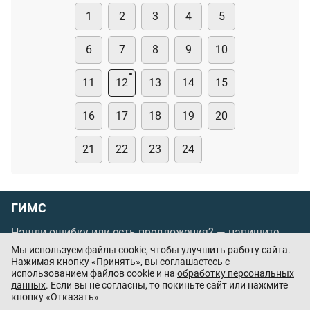
1
2
3
4
5
6
7
8
9
10
11
12
13
14
15
16
17
18
19
20
21
22
23
24
ГИМС
Нашли ошибку или есть предложения? —
напишите
нам
Мы используем файлы cookie, чтобы улучшить работу сайта.
Нажимая кнопку «Принять», вы соглашаетесь с
Порядок проведения оплаты по банковским
использованием файлов cookie и на
обработку персональных
картам
/
Цены
/
Оферта
данных
. Если вы не согласны, то покиньте сайт или нажмите
кнопку «Отказать»
Приложения партнёров: