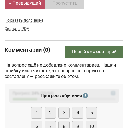
« Предыдущий
Пропустить
Показать пояснение
Скачать PDF
Комментарии (0)
Новый комментарий
На вопрос ещё не добавлено комментариев. Нашли
ошибку или считаете, что вопрос некорректно
составлен? — расскажите об этом.
Прогресс:
24
%
(
23
/94)
?
Прогресс обучения
?
1
2
3
4
5
6
7
8
9
10