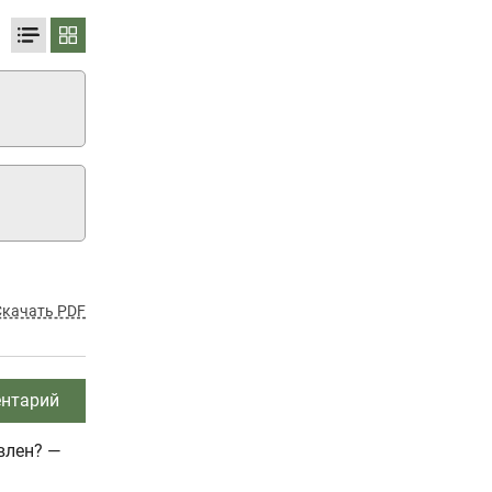
Скачать PDF
нтарий
влен? —