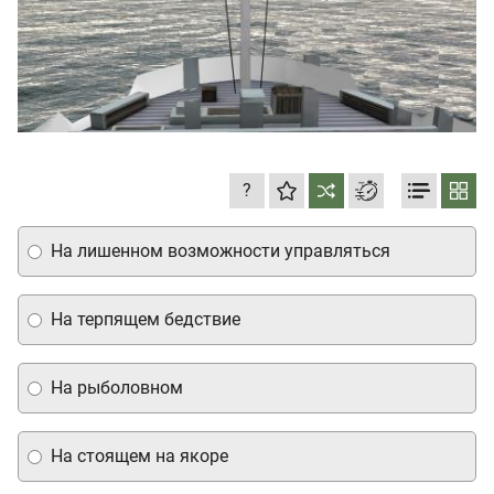
?
На лишенном возможности управляться
На терпящем бедствие
На рыболовном
На стоящем на якоре