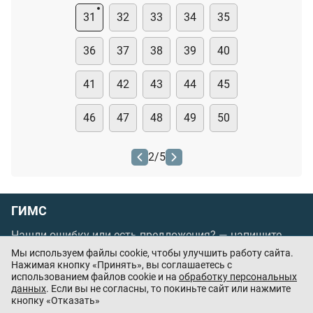
31
32
33
34
35
36
37
38
39
40
41
42
43
44
45
46
47
48
49
50
2
/
5
ГИМС
Нашли ошибку или есть предложения? —
напишите
нам
Мы используем файлы cookie, чтобы улучшить работу сайта.
Нажимая кнопку «Принять», вы соглашаетесь с
Порядок проведения оплаты по банковским
использованием файлов cookie и на
обработку персональных
картам
/
Цены
/
Оферта
данных
. Если вы не согласны, то покиньте сайт или нажмите
кнопку «Отказать»
Приложения партнёров: