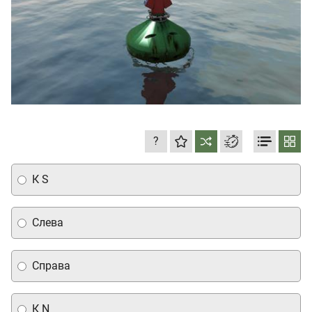
?
К S
Слева
Справа
К N