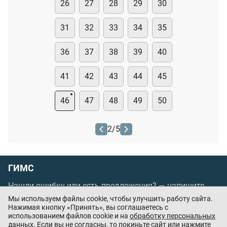
26
27
28
29
30
31
32
33
34
35
36
37
38
39
40
41
42
43
44
45
46
47
48
49
50
2
/
5
ГИМС
Нашли ошибку или есть предложения? —
напишите
нам
Мы используем файлы cookie, чтобы улучшить работу сайта.
Нажимая кнопку «Принять», вы соглашаетесь с
Порядок проведения оплаты по банковским
использованием файлов cookie и на
обработку персональных
картам
/
Цены
/
Оферта
данных
. Если вы не согласны, то покиньте сайт или нажмите