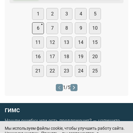
1
2
3
4
5
6
7
8
9
10
11
12
13
14
15
16
17
18
19
20
21
22
23
24
25
1
/
5
ГИМС
Нашли ошибку или есть предложения? —
напишите
нам
Мы используем файлы cookie, чтобы улучшить работу сайта.