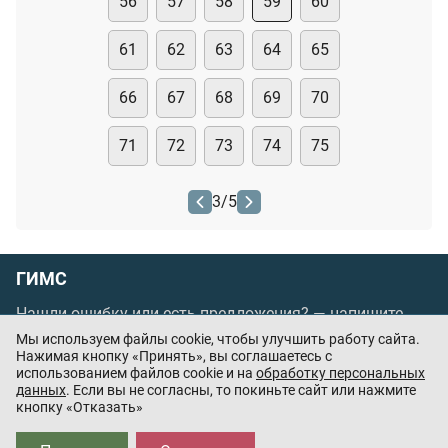
56
57
58
59
60
61
62
63
64
65
66
67
68
69
70
71
72
73
74
75
3
/
5
ГИМС
Нашли ошибку или есть предложения? —
напишите
нам
Мы используем файлы cookie, чтобы улучшить работу сайта.
Порядок проведения оплаты по банковским
Нажимая кнопку «Принять», вы соглашаетесь с
использованием файлов cookie и на
обработку персональных
картам
/
Цены
/
Оферта
данных
. Если вы не согласны, то покиньте сайт или нажмите
кнопку «Отказать»
Приложения партнёров: