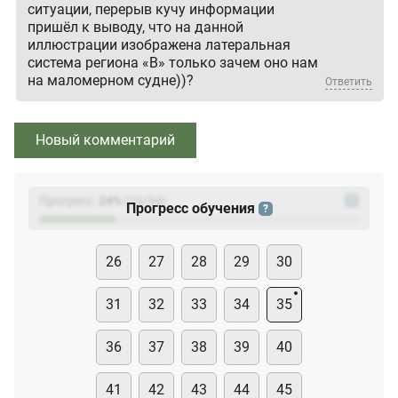
ситуации, перерыв кучу информации
пришёл к выводу, что на данной
иллюстрации изображена латеральная
система региона «B» только зачем оно нам
на маломерном судне))?
Ответить
Новый комментарий
Прогресс:
24
%
(
23
/94)
?
Прогресс обучения
?
26
27
28
29
30
31
32
33
34
35
36
37
38
39
40
41
42
43
44
45