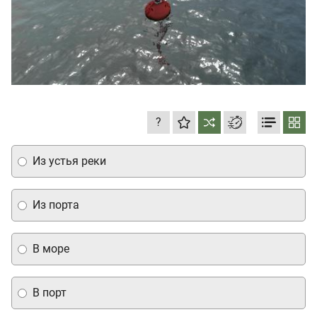
?
Из устья реки
Из порта
В море
В порт