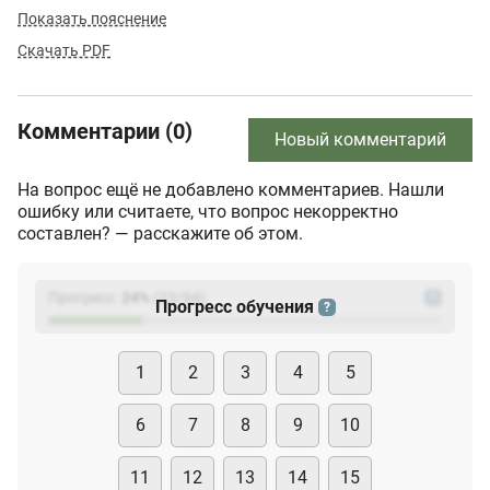
Показать пояснение
Скачать PDF
Комментарии (0)
Новый комментарий
На вопрос ещё не добавлено комментариев. Нашли
ошибку или считаете, что вопрос некорректно
составлен? — расскажите об этом.
Прогресс:
24
%
(
23
/94)
?
Прогресс обучения
?
1
2
3
4
5
6
7
8
9
10
11
12
13
14
15