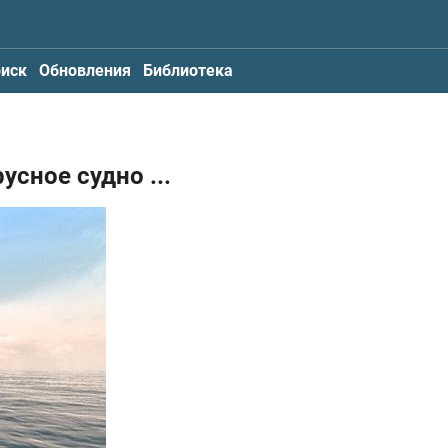
иск
Обновления
Библиотека
русное судно
...