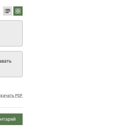
авать
Скачать PDF
нтарий