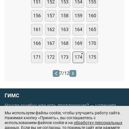
151
152
153
154
155
156
157
158
159
160
161
162
163
164
165
166
167
168
169
170
171
172
173
174
175
7
/
12
ГИМС
Нашли ошибку или есть предложения? —
напишите
нам
Мы используем файлы cookie, чтобы улучшить работу сайта.
Нажимая кнопку «Принять», вы соглашаетесь с
Порядок проведения оплаты по банковским
использованием файлов cookie и на
обработку персональных
картам
/
Цены
/
Оферта
данных
. Если вы не согласны, то покиньте сайт или нажмите