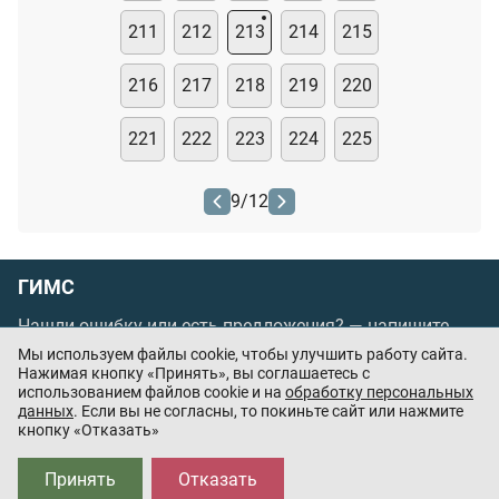
211
212
213
214
215
216
217
218
219
220
221
222
223
224
225
9
/
12
ГИМС
Нашли ошибку или есть предложения? —
напишите
нам
Мы используем файлы cookie, чтобы улучшить работу сайта.
Порядок проведения оплаты по банковским
Нажимая кнопку «Принять», вы соглашаетесь с
использованием файлов cookie и на
обработку персональных
картам
/
Цены
/
Оферта
данных
. Если вы не согласны, то покиньте сайт или нажмите
кнопку «Отказать»
Приложения партнёров:
Принять
Отказать