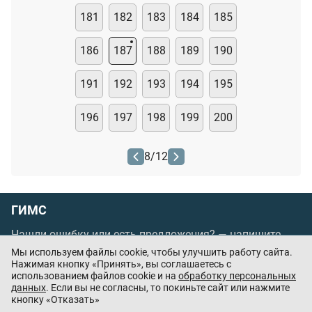
181
182
183
184
185
186
187
188
189
190
191
192
193
194
195
196
197
198
199
200
8
/
12
ГИМС
Нашли ошибку или есть предложения? —
напишите
нам
Мы используем файлы cookie, чтобы улучшить работу сайта.
Нажимая кнопку «Принять», вы соглашаетесь с
Порядок проведения оплаты по банковским
использованием файлов cookie и на
обработку персональных
картам
/
Цены
/
Оферта
данных
. Если вы не согласны, то покиньте сайт или нажмите
кнопку «Отказать»
Приложения партнёров: