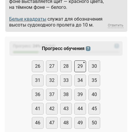
фоне выставляется щит — красного цвета,
на тёмном фоне — белого.
Белые квадраты
служат для обозначения
высоты судоходного пролета до 10 м.
Ответить
Прогресс:
24
%
(
23
/94)
?
Прогресс обучения
?
26
27
28
29
30
31
32
33
34
35
36
37
38
39
40
41
42
43
44
45
46
47
48
49
50